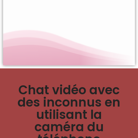
Chat vidéo avec
des inconnus en
utilisant la
caméra du