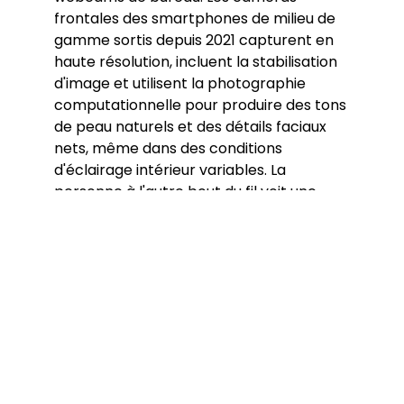
frontales des smartphones de milieu de
gamme sortis depuis 2021 capturent en
haute résolution, incluent la stabilisation
d'image et utilisent la photographie
computationnelle pour produire des tons
de peau naturels et des détails faciaux
nets, même dans des conditions
d'éclairage intérieur variables. La
personne à l'autre bout du fil voit une
image claire et bien composée, que vous
appeliez depuis un navigateur de
téléphone ou un ordinateur de bureau
avec une caméra externe.
L'avantage pratique de la
visioconférence avec des inconnus à
l'aide de la caméra d'un téléphone va au-
delà de la qualité de l'image. Un
téléphone est toujours avec vous,