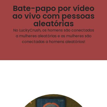
Bate-papo por vídeo
ao vivo com pessoas
aleatórias
No LuckyCrush, os homens são conectados
a mulheres aleatórias e as mulheres são
conectadas a homens aleatórios!